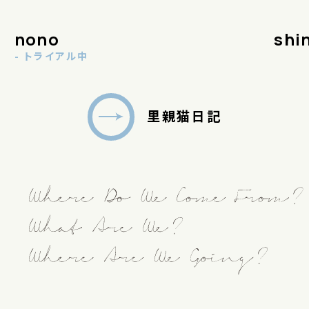
shino
marumi
- トライアル決定
里親猫日記